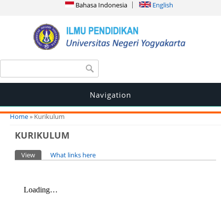
Bahasa Indonesia
English
Search form
Search
Navigation
You are here
Home
» Kurikulum
KURIKULUM
Primary tabs
View
(active tab)
What links here