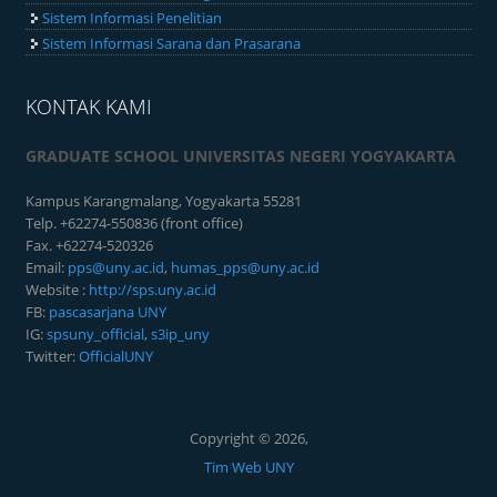
Sistem Informasi Penelitian
Sistem Informasi Sarana dan Prasarana
KONTAK KAMI
GRADUATE SCHOOL UNIVERSITAS NEGERI YOGYAKARTA
Kampus Karangmalang, Yogyakarta 55281
Telp. +62274-550836 (front office)
Fax. +62274-520326
Email:
pps@uny.ac.id
,
humas_pps@uny.ac.id
Website :
http://sps.uny.ac.id
FB:
pascasarjana UNY
IG:
spsuny_official
,
s3ip_uny
Twitter:
OfficialUNY
Copyright © 2026,
Tim Web UNY